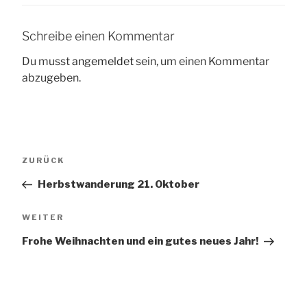
Schreibe einen Kommentar
Du musst
angemeldet
sein, um einen Kommentar
abzugeben.
Beitragsnavigation
Vorheriger
ZURÜCK
Beitrag
Herbstwanderung 21. Oktober
Nächster
WEITER
Beitrag
Frohe Weihnachten und ein gutes neues Jahr!