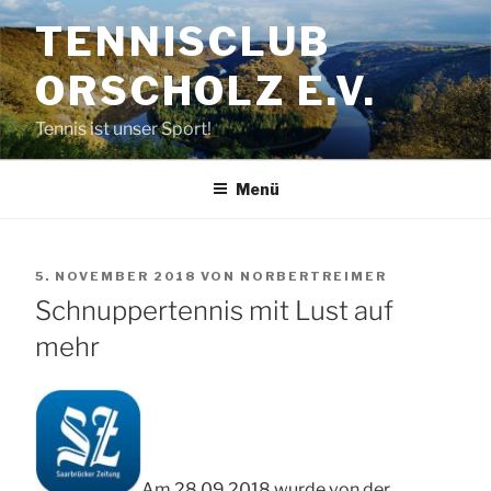
Zum
TENNISCLUB
Inhalt
springen
ORSCHOLZ E.V.
Tennis ist unser Sport!
Menü
VERÖFFENTLICHT
5. NOVEMBER 2018
VON
NORBERTREIMER
AM
Schnuppertennis mit Lust auf
mehr
Am 28.09.2018 wurde von der