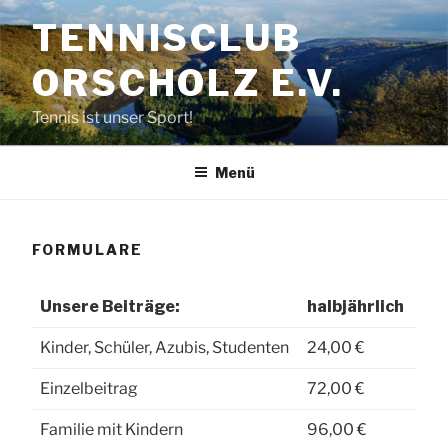
Zum
TENNISCLUB
Inhalt
springen
ORSCHOLZ E.V.
Tennis ist unser Sport!
Menü
FORMULARE
Unsere Beiträge:
halbjährlich
Kinder, Schüler, Azubis, Studenten
24,00 €
Einzelbeitrag
72,00 €
Familie mit Kindern
96,00 €