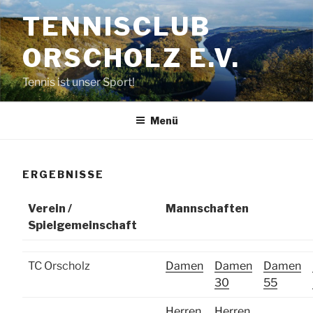
Zum
TENNISCLUB
Inhalt
springen
ORSCHOLZ E.V.
Tennis ist unser Sport!
Menü
ERGEBNISSE
Verein /
Mannschaften
Spielgemeinschaft
TC Orscholz
Damen
Damen
Damen
30
55
Herren
Herren