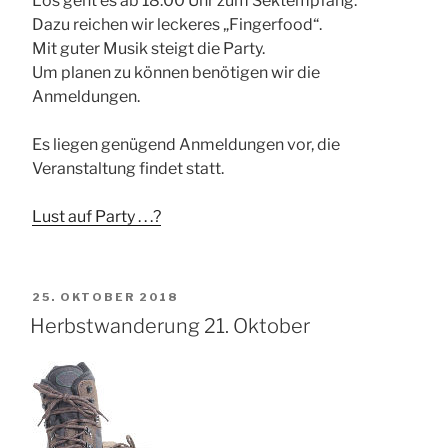
Los geht es ab 18:00 Uhr zum Sektempfang.
Dazu reichen wir leckeres „Fingerfood“.
Mit guter Musik steigt die Party.
Um planen zu können benötigen wir die
Anmeldungen.
Es liegen genügend Anmeldungen vor, die
Veranstaltung findet statt.
Lust auf Party . . .?
VERÖFFENTLICHT
25. OKTOBER 2018
AM
Herbstwanderung 21. Oktober