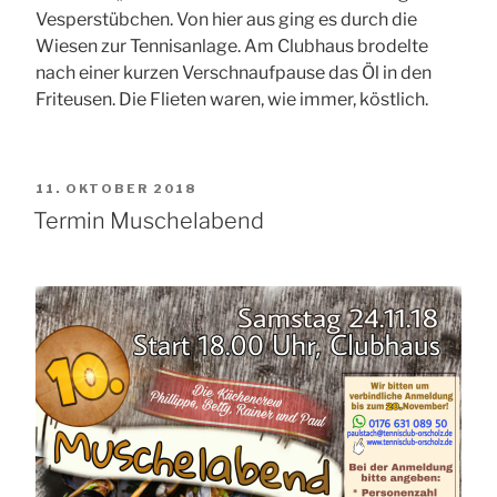
Vesperstübchen. Von hier aus ging es durch die
Wiesen zur Tennisanlage. Am Clubhaus brodelte
nach einer kurzen Verschnaufpause das Öl in den
Friteusen. Die Flieten waren, wie immer, köstlich.
VERÖFFENTLICHT
11. OKTOBER 2018
AM
Termin Muschelabend