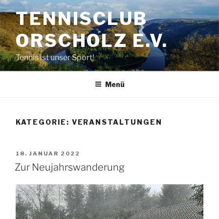
Zum
TENNISCLUB
Inhalt
springen
ORSCHOLZ E.V.
Tennis ist unser Sport!
Menü
KATEGORIE:
VERANSTALTUNGEN
VERÖFFENTLICHT
18. JANUAR 2022
AM
Zur Neujahrswanderung