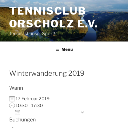
Zum
TENNISCLUB
Inhalt
springen
ORSCHOLZ E.V.
Tennis ist unser Sport!
Menü
Winterwanderung 2019
Wann
17.Februar.2019
10:30 - 17:30
Zum Kalender hinzufügen
Buchungen
ICS herunterladen
Google Kalende