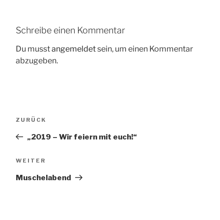
Schreibe einen Kommentar
Du musst
angemeldet
sein, um einen Kommentar
abzugeben.
Beitragsnavigation
Vorheriger
ZURÜCK
Beitrag
„2019 – Wir feiern mit euch!“
Nächster
WEITER
Beitrag
Muschelabend