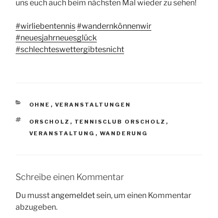
uns euch auch beim nächsten Mal wieder zu sehen!
#wirliebentennis
#wandernkönnenwir
#neuesjahrneuesglück
#schlechteswettergibtesnicht
KATEGORIEN
OHNE
,
VERANSTALTUNGEN
SCHLAGWÖRTER
ORSCHOLZ
,
TENNISCLUB ORSCHOLZ
,
VERANSTALTUNG
,
WANDERUNG
Schreibe einen Kommentar
Du musst
angemeldet
sein, um einen Kommentar
abzugeben.