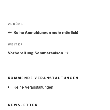
Beitragsnavigation
Vorheriger
ZURÜCK
Beitrag
Keine Anmeldungen mehr möglich!
Nächster
WEITER
Beitrag
Vorbereitung Sommersaison
KOMMENDE VERANSTALTUNGEN
Keine Veranstaltungen
NEWSLETTER