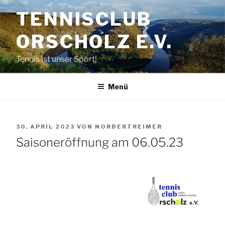
Zum
TENNISCLUB
Inhalt
springen
ORSCHOLZ E.V.
Tennis ist unser Sport!
Menü
VERÖFFENTLICHT
30. APRIL 2023
VON
NORBERTREIMER
AM
Saisoneröffnung am 06.05.23