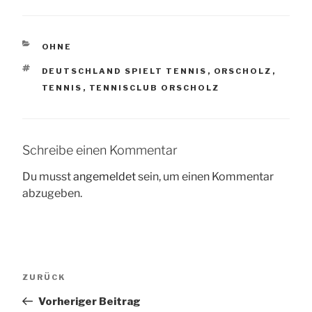
KATEGORIEN
OHNE
SCHLAGWÖRTER
DEUTSCHLAND SPIELT TENNIS
,
ORSCHOLZ
,
TENNIS
,
TENNISCLUB ORSCHOLZ
Schreibe einen Kommentar
Du musst
angemeldet
sein, um einen Kommentar
abzugeben.
Beitragsnavigation
Vorheriger
ZURÜCK
Beitrag
Vorheriger Beitrag