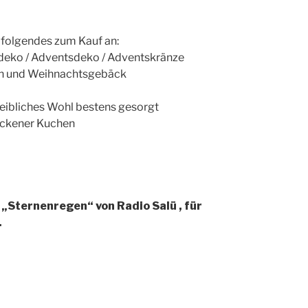
 folgendes zum Kauf an:
deko / Adventsdeko / Adventskränze
ln und Weihnachtsgebäck
 leibliches Wohl bestens gesorgt
ackener Kuchen
n „Sternenregen“ von Radio Salü , für
.