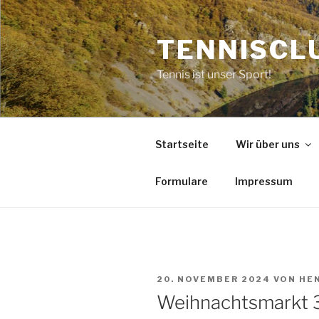
Zum
Inhalt
TENNISCLU
springen
Tennis ist unser Sport!
Startseite
Wir über uns
Formulare
Impressum
VERÖFFENTLICHT
20. NOVEMBER 2024
VON
HE
AM
Weihnachtsmarkt 