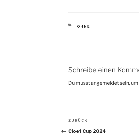
KATEGORIEN
OHNE
Schreibe einen Komm
Du musst
angemeldet
sein, u
Beitragsnavigation
Vorheriger
ZURÜCK
Beitrag
Cloef Cup 2024