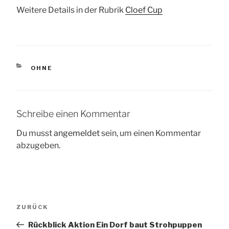
Weitere Details in der Rubrik
Cloef Cup
KATEGORIEN
OHNE
Schreibe einen Kommentar
Du musst
angemeldet
sein, um einen Kommentar
abzugeben.
Beitragsnavigation
Vorheriger
ZURÜCK
Beitrag
Rückblick Aktion Ein Dorf baut Strohpuppen