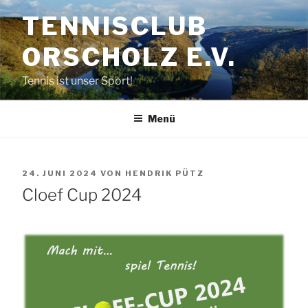
Zum
TENNISCLUB
Inhalt
springen
ORSCHOLZ E.V.
Tennis ist unser Sport!
Menü
VERÖFFENTLICHT
24. JUNI 2024
VON
HENDRIK PÜTZ
AM
Cloef Cup 2024