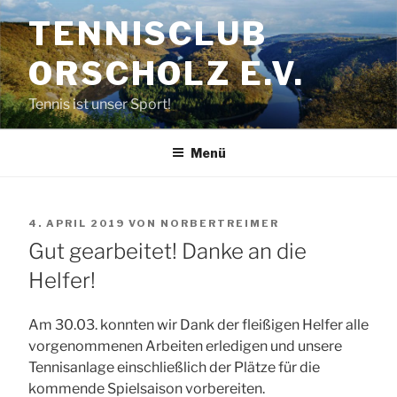
Zum
TENNISCLUB
Inhalt
springen
ORSCHOLZ E.V.
Tennis ist unser Sport!
Menü
VERÖFFENTLICHT
4. APRIL 2019
VON
NORBERTREIMER
AM
Gut gearbeitet! Danke an die
Helfer!
Am 30.03. konnten wir Dank der fleißigen Helfer alle
vorgenommenen Arbeiten erledigen und unsere
Tennisanlage einschließlich der Plätze für die
kommende Spielsaison vorbereiten.