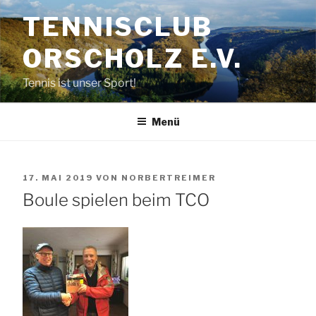
Zum
TENNISCLUB
Inhalt
springen
ORSCHOLZ E.V.
Tennis ist unser Sport!
Menü
VERÖFFENTLICHT
17. MAI 2019
VON
NORBERTREIMER
AM
Boule spielen beim TCO