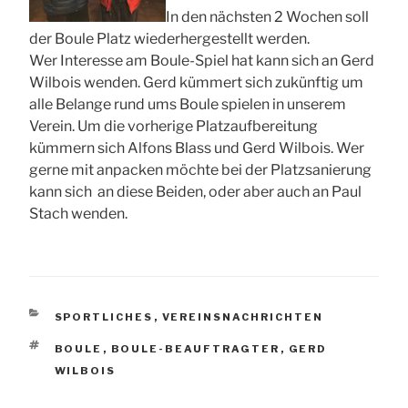
In den nächsten 2 Wochen soll
der Boule Platz wiederhergestellt werden.
Wer Interesse am Boule-Spiel hat kann sich an Gerd
Wilbois wenden. Gerd kümmert sich zukünftig um
alle Belange rund ums Boule spielen in unserem
Verein. Um die vorherige Platzaufbereitung
kümmern sich Alfons Blass und Gerd Wilbois. Wer
gerne mit anpacken möchte bei der Platzsanierung
kann sich an diese Beiden, oder aber auch an Paul
Stach wenden.
KATEGORIEN
SPORTLICHES
,
VEREINSNACHRICHTEN
SCHLAGWÖRTER
BOULE
,
BOULE-BEAUFTRAGTER
,
GERD
WILBOIS