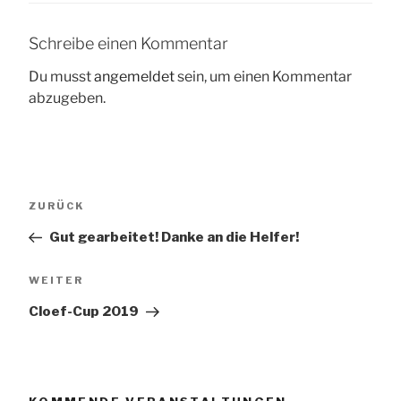
Schreibe einen Kommentar
Du musst
angemeldet
sein, um einen Kommentar
abzugeben.
Beitragsnavigation
Vorheriger
ZURÜCK
Beitrag
Gut gearbeitet! Danke an die Helfer!
Nächster
WEITER
Beitrag
Cloef-Cup 2019