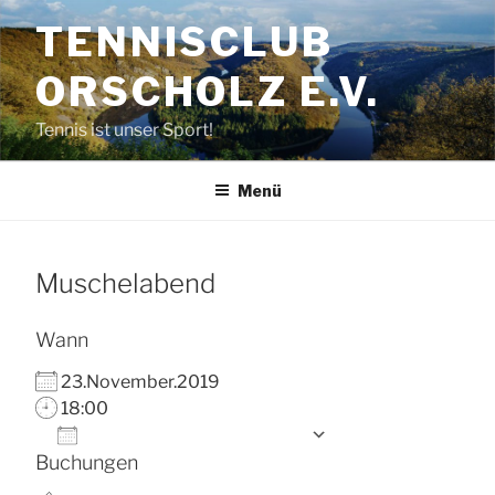
Zum
TENNISCLUB
Inhalt
springen
ORSCHOLZ E.V.
Tennis ist unser Sport!
Menü
Muschelabend
Wann
23.November.2019
18:00
Zum Kalender hinzufügen
Buchungen
ICS herunterladen
Google Kalender