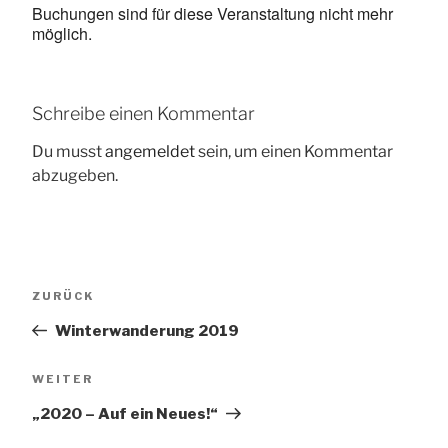
Buchungen sind für diese Veranstaltung nicht mehr
möglich.
Schreibe einen Kommentar
Du musst
angemeldet
sein, um einen Kommentar
abzugeben.
Beitragsnavigation
Vorheriger
ZURÜCK
Beitrag
Winterwanderung 2019
Nächster
WEITER
Beitrag
„2020 – Auf ein Neues!“