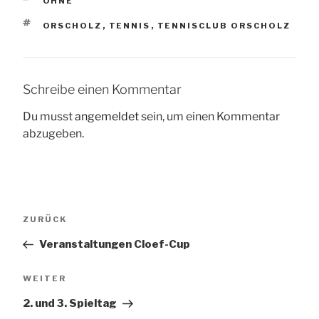
KATEGORIEN
OHNE
SCHLAGWÖRTER
ORSCHOLZ
,
TENNIS
,
TENNISCLUB ORSCHOLZ
Schreibe einen Kommentar
Du musst
angemeldet
sein, um einen Kommentar
abzugeben.
Beitragsnavigation
Vorheriger
ZURÜCK
Beitrag
Veranstaltungen Cloef-Cup
Nächster
WEITER
Beitrag
2. und 3. Spieltag