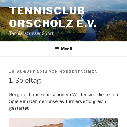
Zum
TENNISCLUB
Inhalt
springen
ORSCHOLZ E.V.
Tennis ist unser Sport!
Menü
VERÖFFENTLICHT
16. AUGUST 2022
VON
NORBERTREIMER
AM
1. Spieltag
Bei guter Laune und schönem Wetter sind die ersten
Spiele im Rahmen unseres Turniers erfolgreich
gestartet.