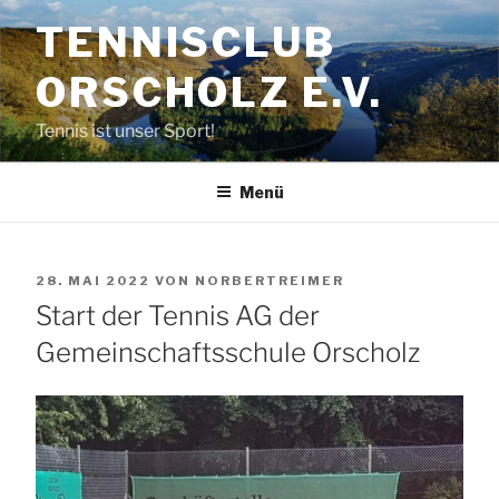
Zum
TENNISCLUB
Inhalt
springen
ORSCHOLZ E.V.
Tennis ist unser Sport!
Menü
VERÖFFENTLICHT
28. MAI 2022
VON
NORBERTREIMER
AM
Start der Tennis AG der
Gemeinschaftsschule Orscholz