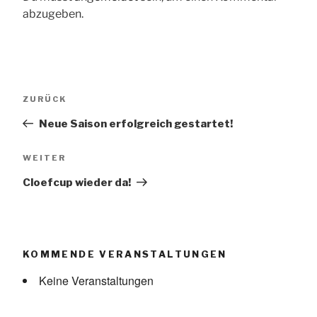
abzugeben.
Beitragsnavigation
Vorheriger
ZURÜCK
Beitrag
Neue Saison erfolgreich gestartet!
Nächster
WEITER
Beitrag
Cloefcup wieder da!
KOMMENDE VERANSTALTUNGEN
Keine Veranstaltungen