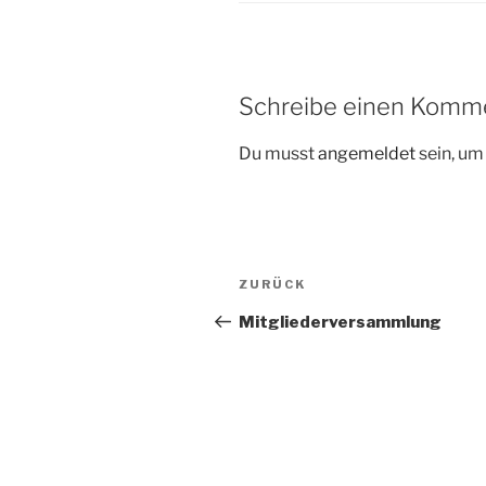
Schreibe einen Komm
Du musst
angemeldet
sein, u
Beitragsnavigation
Vorheriger
ZURÜCK
Beitrag
Mitgliederversammlung