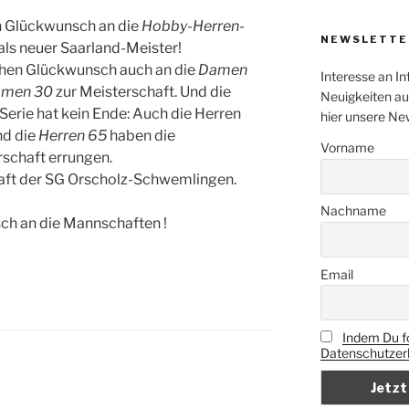
 Glückwunsch an die
Hobby-Herren-
NEWSLETTE
als neuer Saarland-Meister!
chen Glückwunsch auch an die
Damen
Interesse an In
men 30
zur Meisterschaft. Und die
Neuigkeiten au
Serie hat kein Ende: Auch die Herren
hier unsere Ne
nd die
Herren 65
haben die
Vorname
schaft errungen.
haft der SG Orscholz-Schwemlingen.
Nachname
 Mannschaften !
Email
Indem Du fo
Datenschutzerk