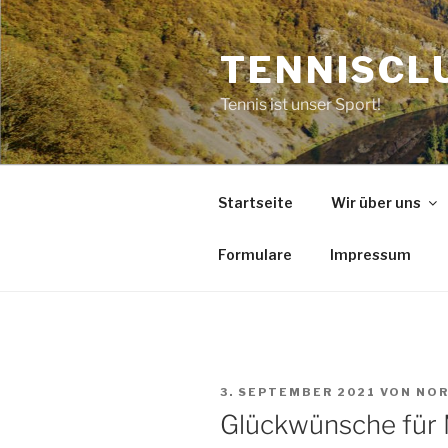
Zum
Inhalt
TENNISCLU
springen
Tennis ist unser Sport!
Startseite
Wir über uns
Formulare
Impressum
VERÖFFENTLICHT
3. SEPTEMBER 2021
VON
NOR
AM
Glückwünsche für 