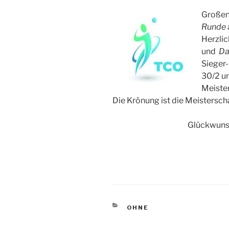
Großen
Runde
Herzli
und
Da
Sieger-
30/2 u
Meister
Die Krönung ist die Meistersc
Glückwunsch an die
KATEGORIEN
OHNE