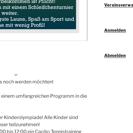
Vereinsverwa
Anmelden
Abmelden
ügen
 es noch werden möchten!
Google Kalender
iCalend
t einem umfangreichen Programm in die
r Kinderolympiade! Alle Kinder sind
ieser teilzunehmen!
:00 bis 12:00 ein Cardio Tennistraining