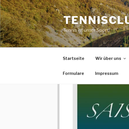
Zum
Inhalt
TENNISCLU
springen
Tennis ist unser Sport!
Startseite
Wir über uns
Formulare
Impressum