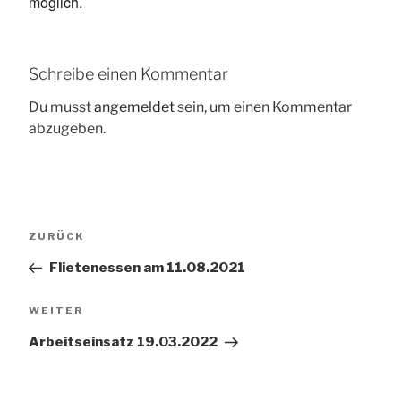
möglich.
Schreibe einen Kommentar
Du musst
angemeldet
sein, um einen Kommentar
abzugeben.
Beitragsnavigation
Vorheriger
ZURÜCK
Beitrag
Flietenessen am 11.08.2021
Nächster
WEITER
Beitrag
Arbeitseinsatz 19.03.2022