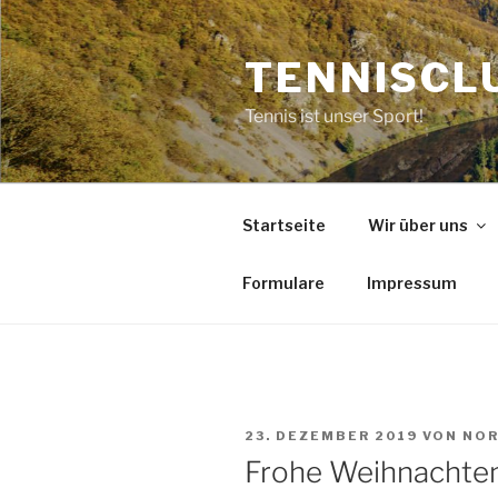
Zum
Inhalt
TENNISCLU
springen
Tennis ist unser Sport!
Startseite
Wir über uns
Formulare
Impressum
VERÖFFENTLICHT
23. DEZEMBER 2019
VON
NOR
AM
Frohe Weihnachten