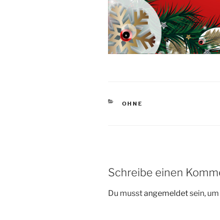
KATEGORIEN
OHNE
Schreibe einen Komm
Du musst
angemeldet
sein, u