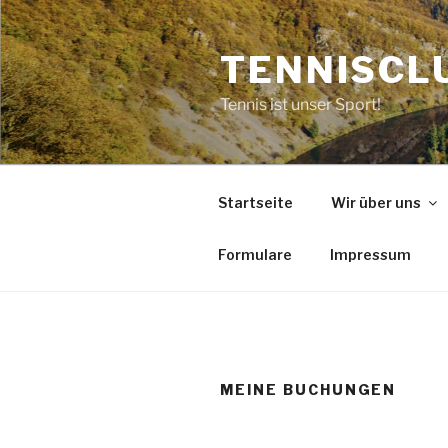
Zum
Inhalt
TENNISCLU
springen
Tennis ist unser Sport!
Startseite
Wir über uns
Formulare
Impressum
MEINE BUCHUNGEN