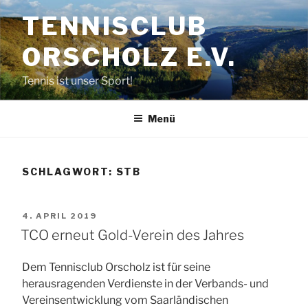
Zum
TENNISCLUB
Inhalt
springen
ORSCHOLZ E.V.
Tennis ist unser Sport!
Menü
SCHLAGWORT:
STB
VERÖFFENTLICHT
4. APRIL 2019
AM
TCO erneut Gold-Verein des Jahres
Dem Tennisclub Orscholz ist für seine
herausragenden Verdienste in der Verbands- und
Vereinsentwicklung vom Saarländischen