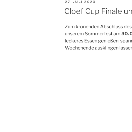
VERÖFFENTLICHT
27. JULI 2023
AM
Cloef Cup Finale 
Zum krönenden Abschluss des C
unserem Sommerfest am
30.
leckeres Essen genießen, span
Wochenende ausklingen lassen