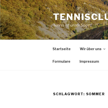
Zum
Inhalt
TENNISCLU
springen
Tennis ist unser Sport!
Startseite
Wir über uns
Formulare
Impressum
SCHLAGWORT:
SOMMER