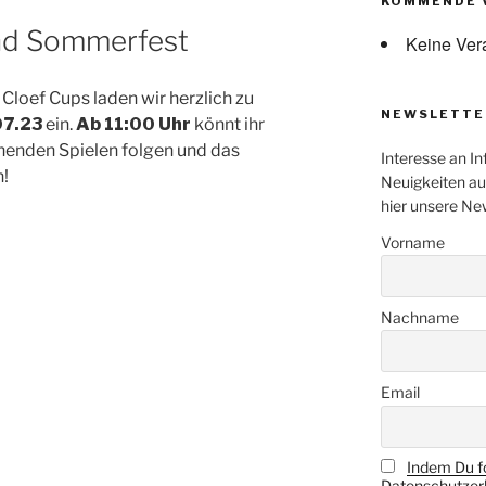
KOMMENDE 
und Sommerfest
Keine Ver
loef Cups laden wir herzlich zu
NEWSLETTE
07.23
ein.
Ab 11:00 Uhr
könnt ihr
nenden Spielen folgen und das
Interesse an In
!
Neuigkeiten au
hier unsere Ne
Vorname
Nachname
Email
Indem Du fo
Datenschutzerk