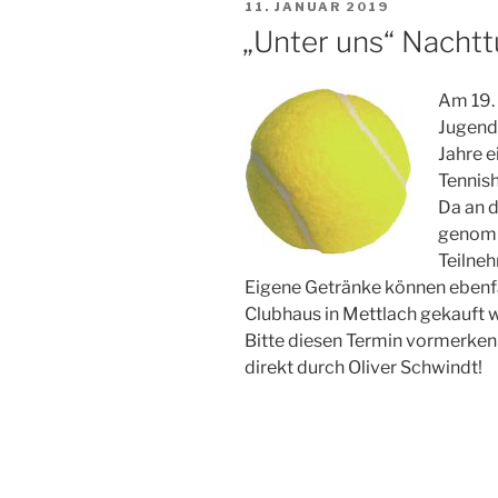
VERÖFFENTLICHT
11. JANUAR 2019
AM
„Unter uns“ Nachtt
Am 19. 
Jugend
Jahre e
Tennish
Da an 
genomm
Teilneh
Eigene Getränke können ebenf
Clubhaus in Mettlach gekauft 
Bitte diesen Termin vormerken 
direkt durch Oliver Schwindt!