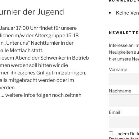
KOMMENDE 
urnier der Jugend
Keine Ver
Januar 17:00 Uhr findet für unsere
NEWSLETTE
lichen m/w der Altersgruppe 15-18
in „Unter uns“ Nachtturnier in der
Interesse an In
alle Mettlach statt.
Neuigkeiten au
diesem Abend der Schwenker in Betrieb
hier unsere Ne
en werden soll bitten wir die
Vorname
mer ihr eigenes Grillgut mitzubringen.
alls mitgebracht werden oder im
werden.
Nachname
… weitere Infos folgen noch zeitnah
Email
Indem Du fo
Datenschutzerk