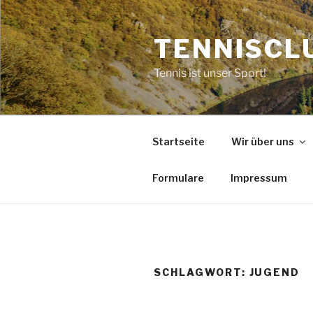
Zum
Inhalt
TENNISCLU
springen
Tennis ist unser Sport!
Startseite
Wir über uns
Formulare
Impressum
SCHLAGWORT:
JUGEND