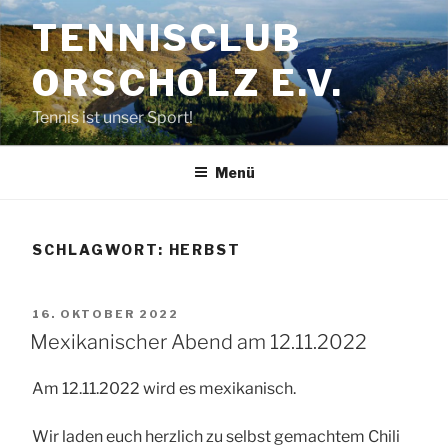
Zum
TENNISCLUB
Inhalt
springen
ORSCHOLZ E.V.
Tennis ist unser Sport!
Menü
SCHLAGWORT:
HERBST
VERÖFFENTLICHT
16. OKTOBER 2022
AM
Mexikanischer Abend am 12.11.2022
Am 12.11.2022 wird es mexikanisch.
Wir laden euch herzlich zu selbst gemachtem Chili