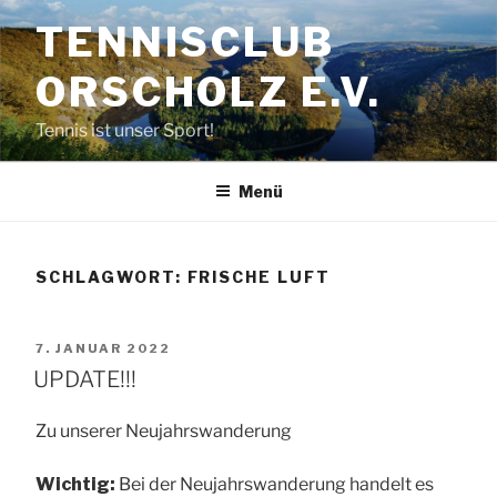
Zum
TENNISCLUB
Inhalt
springen
ORSCHOLZ E.V.
Tennis ist unser Sport!
Menü
SCHLAGWORT:
FRISCHE LUFT
VERÖFFENTLICHT
7. JANUAR 2022
AM
UPDATE!!!
Zu unserer Neujahrswanderung
Wichtig:
Bei der Neujahrswanderung handelt es